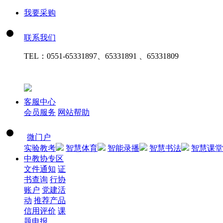
我要采购
联系我们
TEL：
0551-65331897、65331891 、65331809
客服中心
会员服务
网站帮助
微门户
实验教考
智慧体育
智能录播
智慧书法
智慧课堂
中教协专区
文件通知
证
书查询
行协
账户
党建活
动
推荐产品
信用评价
课
题申报