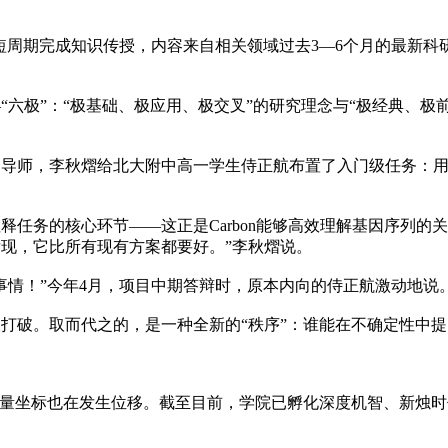
周期完成知识传授，内容来自相关领域过去3—6个月的最新科研
极”：“极基础、极应用、极交叉”的研究理念与“极经典、极前
师，李秋熠给北大附中高一学生侍正航布置了入门级任务：用
务的核心环节——这正是Carbon能够高效理解基因序列的
现，它比所有现有方案都要好。”李秋熠说。
情！”今年4月，项目中期答辩时，原本内向的侍正航激动地说
破。取而代之的，是一种全新的“秩序”：谁能在不确定性中提
坐标也在发生位移。截至目前，学院已孵化深度机智、新烛时代