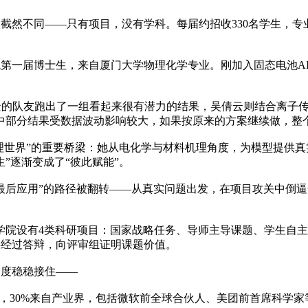
不同——只有项目，没有学科。每届约招收330名学生，专业背
一届博士生，来自厦门大学物理化学专业。刚加入固态电池AI
的队友跑出了一组看起来很有潜力的结果，吴倩云则结合离子传
中部分结果受数据波动影响较大，如果按原来的方案继续做，整
世界”的重要桥梁：她从电化学与材料机理角度，为模型提供真
”逐渐变成了“彼此赋能”。
后应用”的路径被翻转——从真实问题出发，在项目攻关中倒逼
设有4类科研项目：国家战略任务、导师主导课题、学生自主立
要经过答辩，向评审组证明课题价值。
度稳稳接住——
30%来自产业界，包括微软前全球合伙人、美团前首席科学家