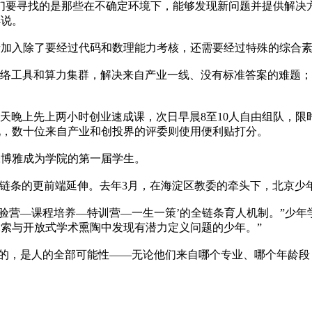
要寻找的是那些在不确定环境下，能够发现新问题并提供解决方
彬说。
加入除了要经过代码和数理能力考核，还需要经过特殊的综合素
网络工具和算力集群，解决来自产业一线、没有标准答案的难题
天晚上先上两小时创业速成课，次日早晨8至10人自由组队，限
现，数十位来自产业和创投界的评委则使用便利贴打分。
博雅成为学院的第一届学生。
条的更前端延伸。去年3月，在海淀区教委的牵头下，北京少年
营—课程培养—特训营—一生一策’的全链条育人机制。”少年
索与开放式学术熏陶中发现有潜力定义问题的少年。”
的，是人的全部可能性——无论他们来自哪个专业、哪个年龄段