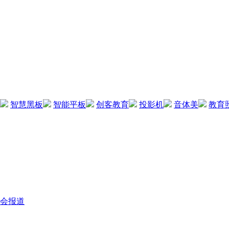
智慧黑板
智能平板
创客教育
投影机
音体美
教育
会报道