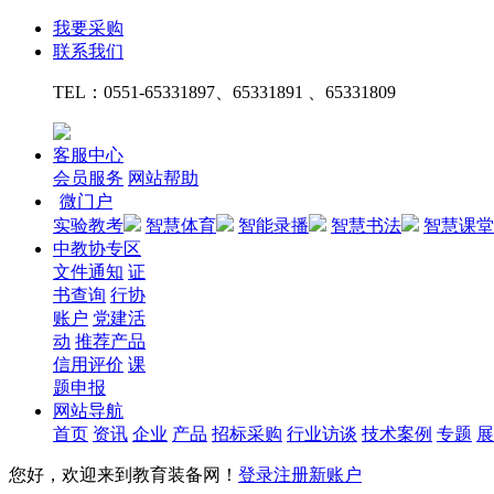
我要采购
联系我们
TEL：
0551-65331897、65331891 、65331809
客服中心
会员服务
网站帮助
微门户
实验教考
智慧体育
智能录播
智慧书法
智慧课堂
中教协专区
文件通知
证
书查询
行协
账户
党建活
动
推荐产品
信用评价
课
题申报
网站导航
首页
资讯
企业
产品
招标采购
行业访谈
技术案例
专题
展
您好，欢迎来到教育装备网！
登录
注册新账户