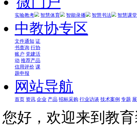
微门户
实验教考
智慧体育
智能录播
智慧书法
智慧课堂
中教协专区
文件通知
证
书查询
行协
账户
党建活
动
推荐产品
信用评价
课
题申报
网站导航
首页
资讯
企业
产品
招标采购
行业访谈
技术案例
专题
展
您好，欢迎来到教育