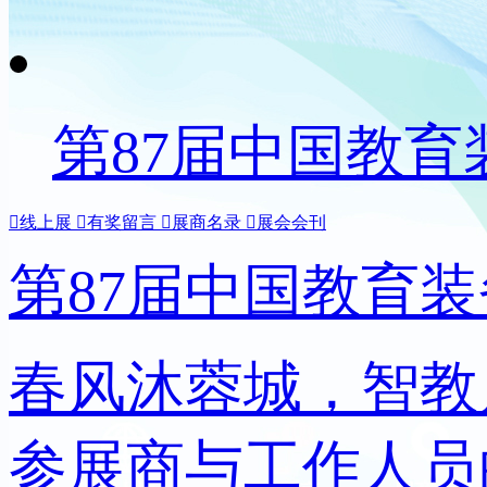
第87届中国教

线上展

有奖留言

展商名录

展会会刊
第87届中国教育
春风沐蓉城，智教
参展商与工作人员