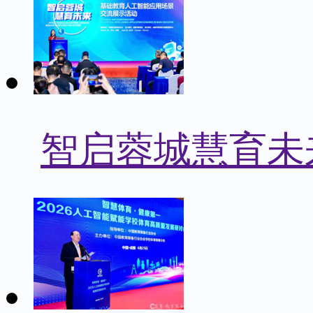
智启蓉城慧育未