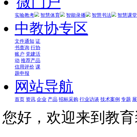
微门户
实验教考
智慧体育
智能录播
智慧书法
智慧课堂
中教协专区
文件通知
证
书查询
行协
账户
党建活
动
推荐产品
信用评价
课
题申报
网站导航
首页
资讯
企业
产品
招标采购
行业访谈
技术案例
专题
展
您好，欢迎来到教育