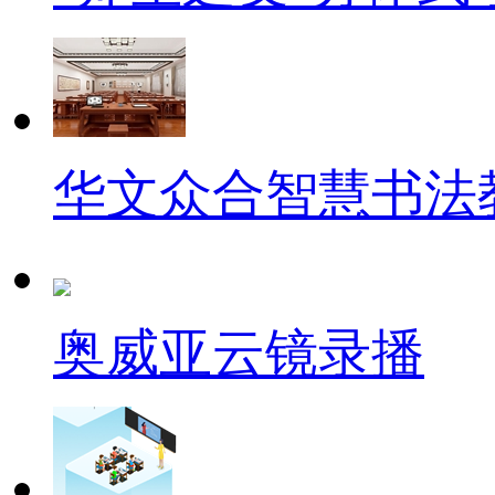
华文众合智慧书法
奥威亚云镜录播