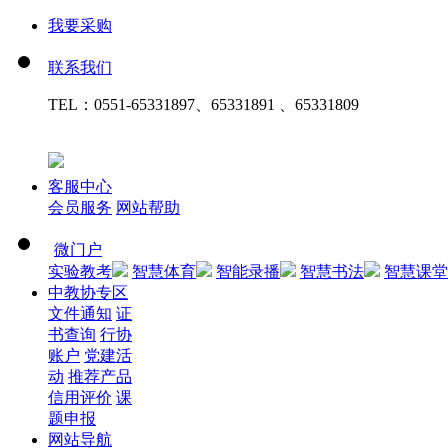
我要采购
联系我们
TEL：
0551-65331897、65331891 、65331809
客服中心
会员服务
网站帮助
微门户
实验教考
智慧体育
智能录播
智慧书法
智慧课堂
中教协专区
文件通知
证
书查询
行协
账户
党建活
动
推荐产品
信用评价
课
题申报
网站导航