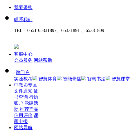
我要采购
联系我们
TEL：
0551-65331897、65331891 、65331809
客服中心
会员服务
网站帮助
微门户
实验教考
智慧体育
智能录播
智慧书法
智慧课堂
中教协专区
文件通知
证
书查询
行协
账户
党建活
动
推荐产品
信用评价
课
题申报
网站导航