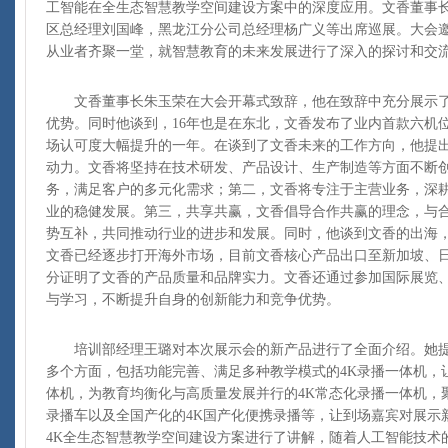
工智能在全生态智慧教学空间建设方案中的深度应用。文香董事
区总经理刘国峰，黑龙江分公司总经理杨广义等出席巡展。大会
从业者齐聚一堂，就智慧教育的未来发展进行了深入的探讨和交
文香董事长朱玉荣在大会开幕式致辞，他在致辞中充分展示了
优势。同时他谈到，16年也是在东北，文香发布了业内首款六机
场认可度大幅提升的一年。在谈到了文香未来的工作方向，他提
动力。文香将坚持在技术研发、产品设计、生产制造等方面不断
务，满足客户的多元化需求；第二，文香将专注于主营业务，深
业的稳健发展。第三，共享共赢，文香倡导合作共赢的理念，与
势互补，共同推动行业的进步和发展。同时，他谈到文香的出海
文香已经逐步打开海外市场，目前文香核心产品出口至新加坡、
分证明了文香的产品质量和品牌实力。文香还通过参加国际展览
与学习，不断提升自身的创新能力和竞争优势。
培训部经理王璐对本次展示会的新产品进行了全面介绍。她提
多个方面，包括功能完善、满足多种教学模式的4K录播一体机，
体机，为教育均衡化与高质量发展并行的4K常态化录播一体机，
录播车以及全国产化的4K国产化便携录播等，让到场嘉宾对展示
4K全生态智慧教学空间建设方案进行了讲解，随着人工智能技术