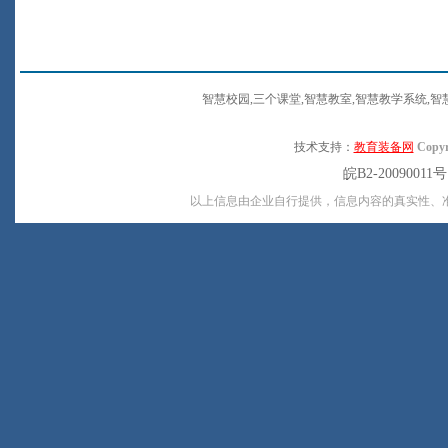
智慧校园,三个课堂,智慧教室,智慧教学系统,智
技术支持：
教育装备网
Copyr
皖B2-20090011
以上信息由企业自行提供，信息内容的真实性、