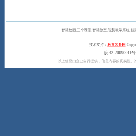
智慧校园,三个课堂,智慧教室,智慧教学系统,智
技术支持：
教育装备网
Copyr
皖B2-20090011
以上信息由企业自行提供，信息内容的真实性、