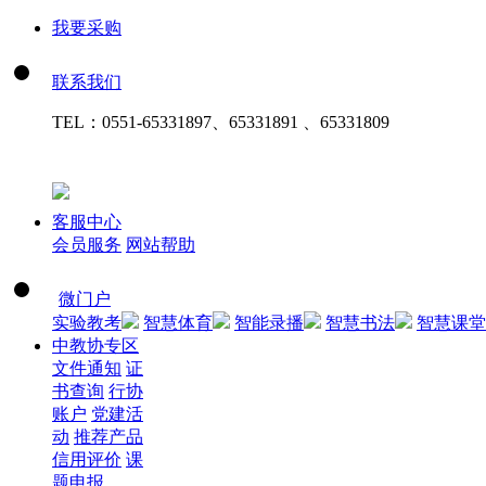
我要采购
联系我们
TEL：
0551-65331897、65331891 、65331809
客服中心
会员服务
网站帮助
微门户
实验教考
智慧体育
智能录播
智慧书法
智慧课堂
中教协专区
文件通知
证
书查询
行协
账户
党建活
动
推荐产品
信用评价
课
题申报