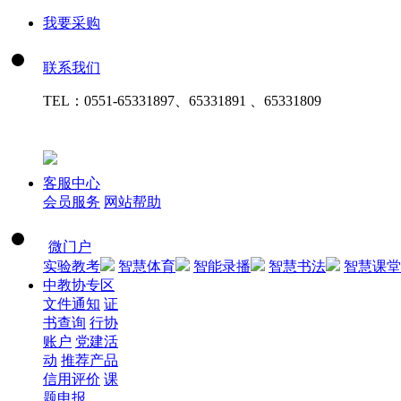
我要采购
联系我们
TEL：
0551-65331897、65331891 、65331809
客服中心
会员服务
网站帮助
微门户
实验教考
智慧体育
智能录播
智慧书法
智慧课堂
中教协专区
文件通知
证
书查询
行协
账户
党建活
动
推荐产品
信用评价
课
题申报