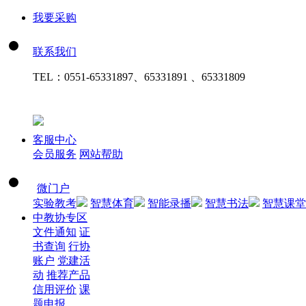
我要采购
联系我们
TEL：
0551-65331897、65331891 、65331809
客服中心
会员服务
网站帮助
微门户
实验教考
智慧体育
智能录播
智慧书法
智慧课堂
中教协专区
文件通知
证
书查询
行协
账户
党建活
动
推荐产品
信用评价
课
题申报