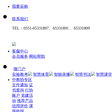
我要采购
联系我们
TEL：
0551-65331897、65331891 、65331809
客服中心
会员服务
网站帮助
微门户
实验教考
智慧体育
智能录播
智慧书法
智慧课堂
中教协专区
文件通知
证
书查询
行协
账户
党建活
动
推荐产品
信用评价
课
题申报