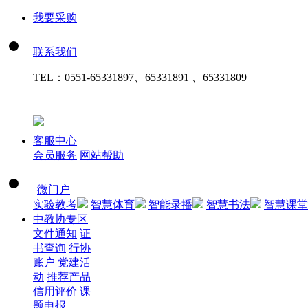
我要采购
联系我们
TEL：
0551-65331897、65331891 、65331809
客服中心
会员服务
网站帮助
微门户
实验教考
智慧体育
智能录播
智慧书法
智慧课堂
中教协专区
文件通知
证
书查询
行协
账户
党建活
动
推荐产品
信用评价
课
题申报