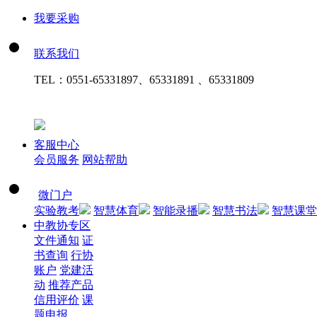
我要采购
联系我们
TEL：
0551-65331897、65331891 、65331809
客服中心
会员服务
网站帮助
微门户
实验教考
智慧体育
智能录播
智慧书法
智慧课堂
中教协专区
文件通知
证
书查询
行协
账户
党建活
动
推荐产品
信用评价
课
题申报