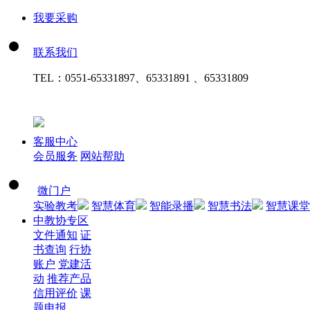
我要采购
联系我们
TEL：
0551-65331897、65331891 、65331809
客服中心
会员服务
网站帮助
微门户
实验教考
智慧体育
智能录播
智慧书法
智慧课堂
中教协专区
文件通知
证
书查询
行协
账户
党建活
动
推荐产品
信用评价
课
题申报