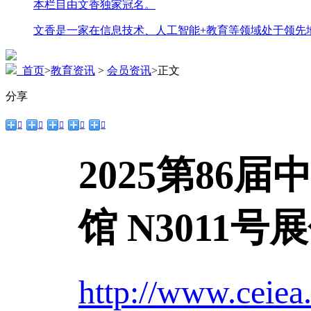
本栏目由文香独家冠名。
文香是一家在信息技术、人工智能+教育等领域处于领先
首页
>
教育资讯
>
会员资讯
>
正文
分享





2025第86
馆 N3011
http://www.ceiea