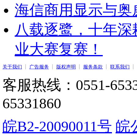
海信商用显示与奥
八载逐鹭，十年深
业大赛复赛！
关于我们
┊
广告服务
┊
版权声明
┊
服务条款
┊
联系我们
┊
客服热线：0551-65331
65331860
皖B2-20090011号
皖公