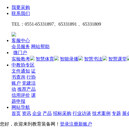
我要采购
联系我们
TEL：
0551-65331897、65331891 、65331809
客服中心
会员服务
网站帮助
微门户
实验教考
智慧体育
智能录播
智慧书法
智慧课堂
中教协专区
文件通知
证
书查询
行协
账户
党建活
动
推荐产品
信用评价
课
题申报
网站导航
首页
资讯
企业
产品
招标采购
行业访谈
技术案例
专题
展
您好，欢迎来到教育装备网！
登录
注册新账户