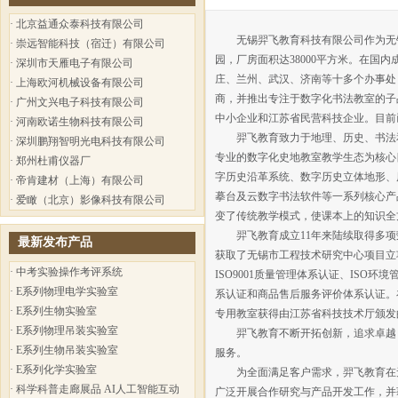
·
北京益通众泰科技有限公司
无锡羿飞教育科技有限公司作为无锡视
·
崇远智能科技（宿迁）有限公司
园，厂房面积达38000平方米。在
·
深圳市天雁电子有限公司
庄、兰州、武汉、济南等十多个办事处
·
上海欧河机械设备有限公司
商，并推出专注于数字化书法教室的子
·
广州文兴电子科技有限公司
中小企业和江苏省民营科技企业。目前已
·
河南欧诺生物科技有限公司
羿飞教育致力于地理、历史、书法和
·
深圳鹏翔智明光电科技有限公司
专业的数字化史地教室教学生态为核心
·
郑州杜甫仪器厂
字历史沿革系统、数字历史立体地形、
·
帝肯建材（上海）有限公司
摹台及云数字书法软件等一系列核心产
·
爱瞰（北京）影像科技有限公司
变了传统教学模式，使课本上的知识全
羿飞教育成立11年来陆续取得多项荣
最新发布产品
获取了无锡市工程技术研究中心项目立
·
中考实验操作考评系统
ISO9001质量管理体系认证、ISO
·
E系列物理电学实验室
系认证和商品售后服务评价体系认证。
·
E系列生物实验室
专用教室获得由江苏省科技技术厅颁发
·
E系列物理吊装实验室
羿飞教育不断开拓创新，追求卓越，
·
E系列生物吊装实验室
服务。
·
E系列化学实验室
为全面满足客户需求，羿飞教育在无
·
科学科普走廊展品 AI人工智能互动
广泛开展合作研究与产品开发工作，并