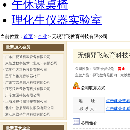
午休课桌椅
理化生仪器实验室
当前位置：
首页
>
企业
> 无锡羿飞教育科技有限公司
最新加入会员
无锡羿飞教育科技
·
广东广视通科教设备有限公司
·
康智达数字技术（北京）有限公司
公司性质：民营 会员级别：
普通
·
芜湖中方科教设备有限公司
主营产品：羿飞教育是国内一家以
·
恩平市雅克音响器材厂
·
广州市吉星信息科技有限公司
公司联系方式
·
江苏汉丹云教育科技有限公司
·
广东童园科技有限公司
地 址：
点击此处查
·
上海和晟仪器科技有限公司
·
北京中教启星科技股份有限公司
联 系 人：
点击此处查
·
浙江康盈半导体科技有限公司
公司简介
最新登录企业