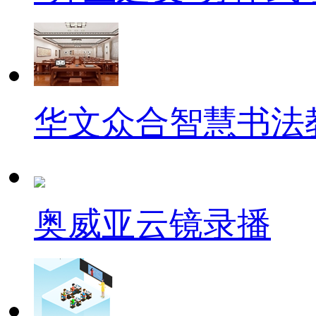
华文众合智慧书法
奥威亚云镜录播