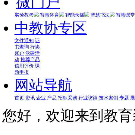
微门户
实验教考
智慧体育
智能录播
智慧书法
智慧课堂
中教协专区
文件通知
证
书查询
行协
账户
党建活
动
推荐产品
信用评价
课
题申报
网站导航
首页
资讯
企业
产品
招标采购
行业访谈
技术案例
专题
展
您好，欢迎来到教育