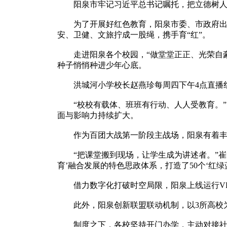
阳泉市牢记习近平总书记嘱托，把立德树人作
为了开展好红色教育，阳泉市委、市政府出台《
安、卫健、文旅拧成一股绳，携手育“红”。
走进阳泉各个校园，“做堂堂正正、光荣自豪的
种子悄悄种进少年心底。
洪城河小学校长赵燕珍每周四下午4点直播红
“校校有载体、班班有行动、人人受教育。”阳
面与影响力持续扩大。
作为百团大战第一阶段主战场，阳泉有着丰富
“把课堂搬到现场，让学生成为讲述者。”崔晓
育’融合发展的特色思政体系，打造了50个‘红
借力数字化打破时空局限，阳泉上线运行VR
此外，阳泉创新联盟联动机制，以3所高校为
制度之下，各校坚持开门办学，主动对接社会