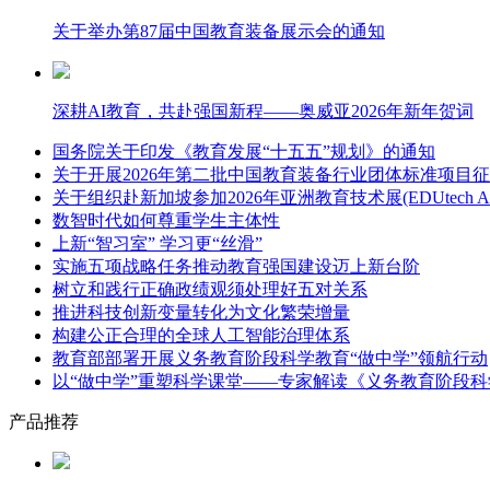
关于举办第87届中国教育装备展示会的通知
深耕AI教育，共赴强国新程——奥威亚2026年新年贺词
国务院关于印发《教育发展“十五五”规划》的通知
关于开展2026年第二批中国教育装备行业团体标准项目
关于组织赴新加坡参加2026年亚洲教育技术展(EDUtech Asi
数智时代如何尊重学生主体性
上新“智习室” 学习更“丝滑”
实施五项战略任务推动教育强国建设迈上新台阶
树立和践行正确政绩观须处理好五对关系
推进科技创新变量转化为文化繁荣增量
构建公正合理的全球人工智能治理体系
教育部部署开展义务教育阶段科学教育“做中学”领航行动
以“做中学”重塑科学课堂——专家解读《义务教育阶段科
产品推荐