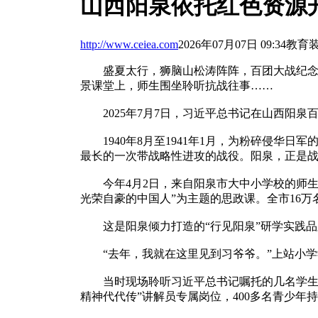
山西阳泉依托红色资源开
http://www.ceiea.com
2026年07月07日 09:34
教育
盛夏太行，狮脑山松涛阵阵，百团大战纪念碑
景课堂上，师生围坐聆听抗战往事……
2025年7月7日，习近平总书记在山西阳泉
1940年8月至1941年1月，为粉碎侵华日
最长的一次带战略性进攻的战役。阳泉，正是
今年4月2日，来自阳泉市大中小学校的师生代
光荣自豪的中国人”为主题的思政课。全市16
这是阳泉倾力打造的“行见阳泉”研学实践品
“去年，我就在这里见到习爷爷。”上站小学学
当时现场聆听习近平总书记嘱托的几名学生，
精神代代传”讲解员专属岗位，400多名青少年