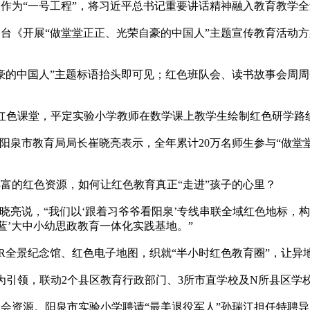
为“一号工程”，将习近平总书记重要讲话精神融入教育教学全
开展“做堂堂正正、光荣自豪的中国人”主题宣传教育活动方案
中国人”主题标语抬头即可见；红色班队会、读书故事会周周开
色课堂，平定实验小学教师在数学课上教学生绘制红色研学路
泉市教育局局长崔晓亮表示，全年累计20万名师生参与“做堂
的红色资源，如何让红色教育真正“走进”孩子的心里？
亮说，“我们以‘跟着习爷爷看阳泉’专线串联全域红色地标，构
绿蓝’大中小幼思政教育一体化实践基地。”
全景纪念馆、红色电子地图，织就“半小时红色教育圈”，让异
引领，联动2个县区教育行政部门、3所市直学校及N所县区学
资源。阳泉市实验小学聘请“最美退役军人”孙瑞江担任特聘导