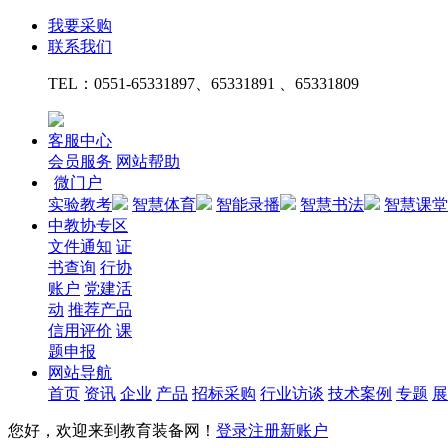
我要采购
联系我们
TEL：
0551-65331897、65331891 、65331809
客服中心
会员服务
网站帮助
微门户
实验教考
智慧体育
智能录播
智慧书法
智慧课堂
中教协专区
文件通知
证
书查询
行协
账户
党建活
动
推荐产品
信用评价
课
题申报
网站导航
首页
资讯
企业
产品
招标采购
行业访谈
技术案例
专题
展
您好，欢迎来到教育装备网！
登录
注册新账户