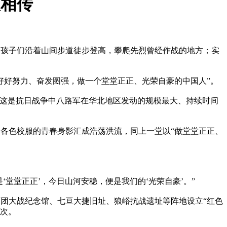
火相传
孩子们沿着山间步道徒步登高，攀爬先烈曾经作战的地方；实
好好努力、奋发图强，做一个堂堂正正、光荣自豪的中国人”。
战。这是抗日战争中八路军在华北地区发动的规模最大、持续时间
着各色校服的青春身影汇成浩荡洪流，同上一堂以“做堂堂正正、
堂堂正正’，今日山河安稳，便是我们的‘光荣自豪’。”
大战纪念馆、七亘大捷旧址、狼峪抗战遗址等阵地设立“红色
人次。