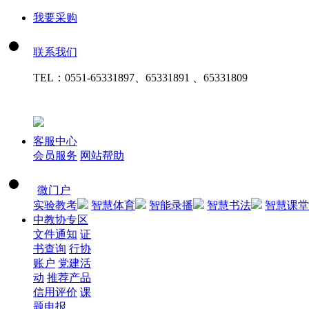
我要采购
联系我们
TEL：
0551-65331897、65331891 、65331809
客服中心
会员服务
网站帮助
微门户
实验教考
智慧体育
智能录播
智慧书法
智慧课堂
中教协专区
文件通知
证
书查询
行协
账户
党建活
动
推荐产品
信用评价
课
题申报