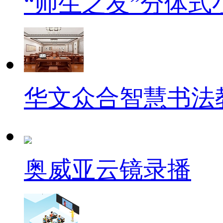
“师生之友”分体
华文众合智慧书法
奥威亚云镜录播