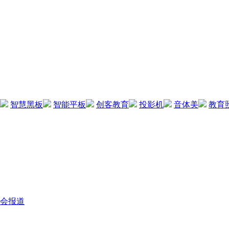
智慧黑板
智能平板
创客教育
投影机
音体美
教育
会报道