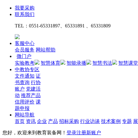
我要采购
联系我们
TEL：
0551-65331897、65331891 、65331809
客服中心
会员服务
网站帮助
微门户
实验教考
智慧体育
智能录播
智慧书法
智慧课堂
中教协专区
文件通知
证
书查询
行协
账户
党建活
动
推荐产品
信用评价
课
题申报
网站导航
首页
资讯
企业
产品
招标采购
行业访谈
技术案例
专题
展
您好，欢迎来到教育装备网！
登录
注册新账户