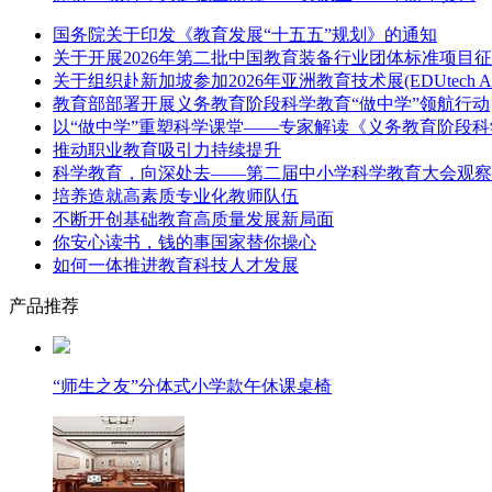
国务院关于印发《教育发展“十五五”规划》的通知
关于开展2026年第二批中国教育装备行业团体标准项目
关于组织赴新加坡参加2026年亚洲教育技术展(EDUtech Asi
教育部部署开展义务教育阶段科学教育“做中学”领航行动
以“做中学”重塑科学课堂——专家解读《义务教育阶段科
推动职业教育吸引力持续提升
科学教育，向深处去——第二届中小学科学教育大会观察
培养造就高素质专业化教师队伍
不断开创基础教育高质量发展新局面
你安心读书，钱的事国家替你操心
如何一体推进教育科技人才发展
产品推荐
“师生之友”分体式小学款午休课桌椅