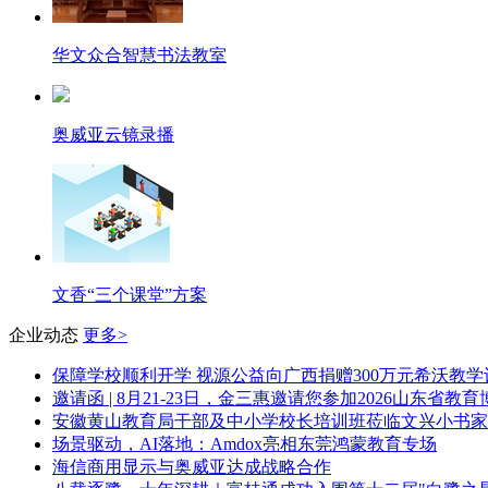
华文众合智慧书法教室
奥威亚云镜录播
文香“三个课堂”方案
企业动态
更多>
保障学校顺利开学 视源公益向广西捐赠300万元希沃教学
邀请函 | 8月21-23日，金三惠邀请您参加2026山东省教
安徽黄山教育局干部及中小学校长培训班莅临文兴小书家
场景驱动，AI落地：Amdox亮相东莞鸿蒙教育专场
海信商用显示与奥威亚达成战略合作