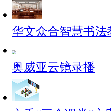
华文众合智慧书法
奥威亚云镜录播