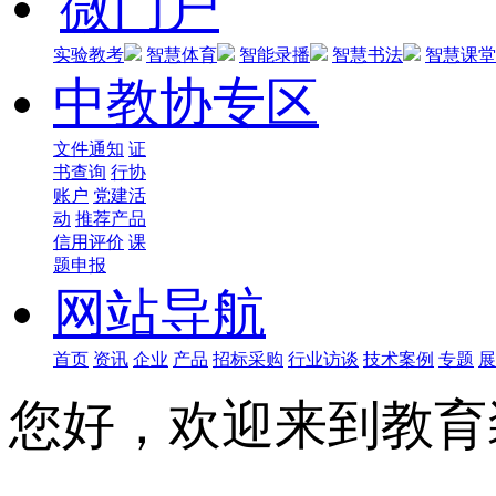
微门户
实验教考
智慧体育
智能录播
智慧书法
智慧课堂
中教协专区
文件通知
证
书查询
行协
账户
党建活
动
推荐产品
信用评价
课
题申报
网站导航
首页
资讯
企业
产品
招标采购
行业访谈
技术案例
专题
展
您好，欢迎来到教育