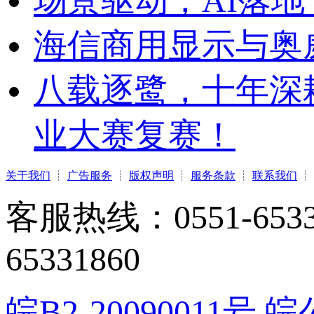
场景驱动，AI落地
海信商用显示与奥
八载逐鹭，十年深
业大赛复赛！
关于我们
┊
广告服务
┊
版权声明
┊
服务条款
┊
联系我们
┊
客服热线：0551-65331
65331860
皖B2-20090011号
皖公