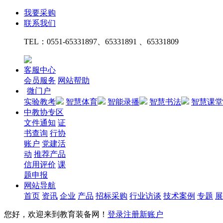
我要采购
联系我们
TEL：
0551-65331897、65331891 、65331809
客服中心
会员服务
网站帮助
微门户
实验教考
智慧体育
智能录播
智慧书法
智慧课堂
中教协专区
文件通知
证
书查询
行协
账户
党建活
动
推荐产品
信用评价
课
题申报
网站导航
首页
资讯
企业
产品
招标采购
行业访谈
技术案例
专题
展
您好，欢迎来到教育装备网！
登录
注册新账户