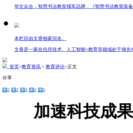
华文众合：智慧书法教室领军品牌，《智慧书法教室装备
本栏目由文香独家冠名。
文香是一家在信息技术、人工智能+教育等领域处于领先
首页
>
教育资讯
>
教育评论
>
正文
分享





加速科技成