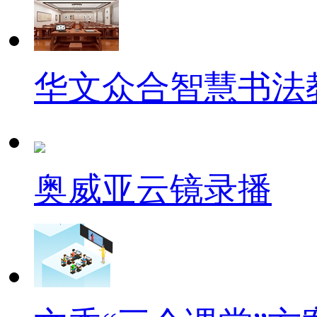
华文众合智慧书法
奥威亚云镜录播