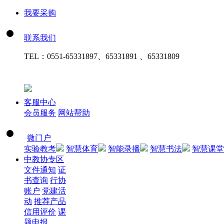
我要采购
联系我们
TEL：
0551-65331897、65331891 、65331809
客服中心
会员服务
网站帮助
微门户
实验教考
智慧体育
智能录播
智慧书法
智慧课堂
中教协专区
文件通知
证
书查询
行协
账户
党建活
动
推荐产品
信用评价
课
题申报