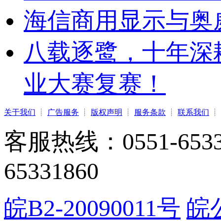
海信商用显示与奥
八载逐鹭，十年深
业大赛复赛！
关于我们
┊
广告服务
┊
版权声明
┊
服务条款
┊
联系我们
┊
客服热线：0551-65331
65331860
皖B2-20090011号
皖公