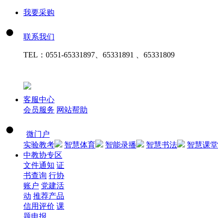
我要采购
联系我们
TEL：
0551-65331897、65331891 、65331809
客服中心
会员服务
网站帮助
微门户
实验教考
智慧体育
智能录播
智慧书法
智慧课堂
中教协专区
文件通知
证
书查询
行协
账户
党建活
动
推荐产品
信用评价
课
题申报