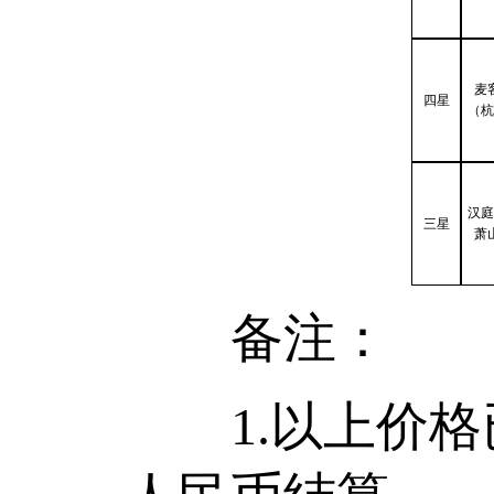
麦
四星
（杭
汉庭
三星
萧
备注：
1.以上价格