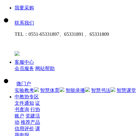
我要采购
联系我们
TEL：
0551-65331897、65331891 、65331809
客服中心
会员服务
网站帮助
微门户
实验教考
智慧体育
智能录播
智慧书法
智慧课堂
中教协专区
文件通知
证
书查询
行协
账户
党建活
动
推荐产品
信用评价
课
题申报