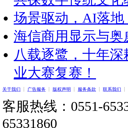
场景驱动，AI落地
海信商用显示与奥
八载逐鹭，十年深
业大赛复赛！
关于我们
┊
广告服务
┊
版权声明
┊
服务条款
┊
联系我们
┊
客服热线：0551-65331
65331860