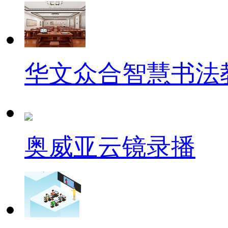
华文众合智慧书法
奥威亚云镜录播