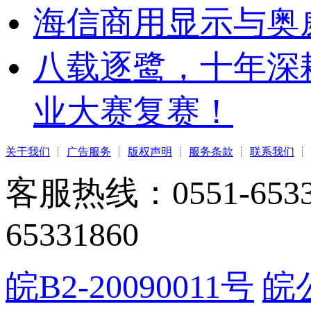
海信商用显示与奥
八载逐鹭，十年深
业大赛复赛！
关于我们
┊
广告服务
┊
版权声明
┊
服务条款
┊
联系我们
┊
客服热线：0551-65331
65331860
皖B2-20090011号
皖公