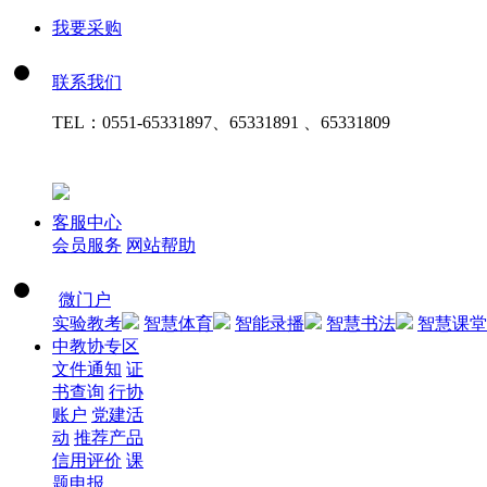
我要采购
联系我们
TEL：
0551-65331897、65331891 、65331809
客服中心
会员服务
网站帮助
微门户
实验教考
智慧体育
智能录播
智慧书法
智慧课堂
中教协专区
文件通知
证
书查询
行协
账户
党建活
动
推荐产品
信用评价
课
题申报