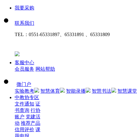
我要采购
联系我们
TEL：
0551-65331897、65331891 、65331809
客服中心
会员服务
网站帮助
微门户
实验教考
智慧体育
智能录播
智慧书法
智慧课堂
中教协专区
文件通知
证
书查询
行协
账户
党建活
动
推荐产品
信用评价
课
题申报