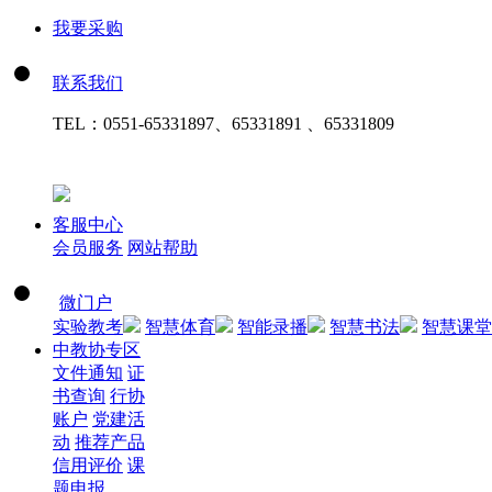
我要采购
联系我们
TEL：
0551-65331897、65331891 、65331809
客服中心
会员服务
网站帮助
微门户
实验教考
智慧体育
智能录播
智慧书法
智慧课堂
中教协专区
文件通知
证
书查询
行协
账户
党建活
动
推荐产品
信用评价
课
题申报