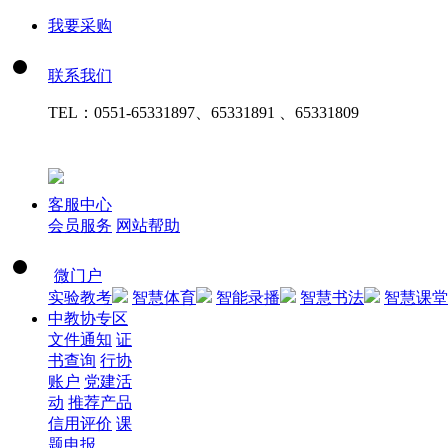
我要采购
联系我们
TEL：
0551-65331897、65331891 、65331809
客服中心
会员服务
网站帮助
微门户
实验教考
智慧体育
智能录播
智慧书法
智慧课堂
中教协专区
文件通知
证
书查询
行协
账户
党建活
动
推荐产品
信用评价
课
题申报