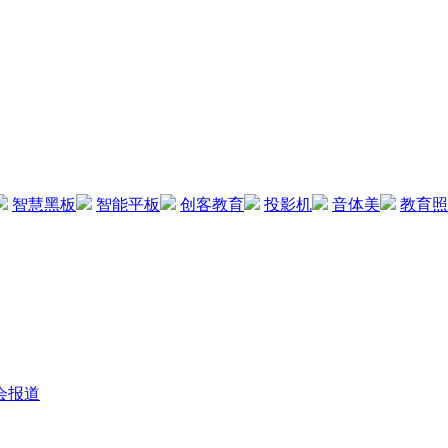
智慧黑板
智能平板
创客教育
投影机
音体美
教育照
会报道