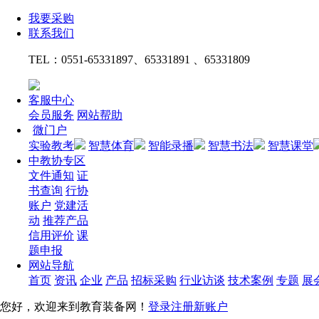
我要采购
联系我们
TEL：
0551-65331897、65331891 、65331809
客服中心
会员服务
网站帮助
微门户
实验教考
智慧体育
智能录播
智慧书法
智慧课堂
中教协专区
文件通知
证
书查询
行协
账户
党建活
动
推荐产品
信用评价
课
题申报
网站导航
首页
资讯
企业
产品
招标采购
行业访谈
技术案例
专题
展
您好，欢迎来到教育装备网！
登录
注册新账户