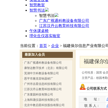
智慧教室
智慧书法
智慧书法
广东广视通科教设备有限公司
江苏汉丹云教育科技有限公司
午休课桌椅
理化生仪器实验室
当前位置：
首页
>
企业
> 福建保尔信息产业有限公
最新加入会员
福建保尔
·
广东广视通科教设备有限公司
·
康智达数字技术（北京）有限公司
公司性质：国营 会
·
芜湖中方科教设备有限公司
主营产品：校园考勤
·
恩平市雅克音响器材厂
·
广州市吉星信息科技有限公司
公司联系方式
·
江苏汉丹云教育科技有限公司
·
广东童园科技有限公司
地 址：
·
上海和晟仪器科技有限公司
·
北京中教启星科技股份有限公司
联 系 人：