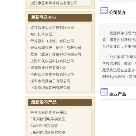
·
浙江康盈半导体科技有限公司
公司简介
最新登录企业
·
北京益通众泰科技有限公司
福建保尔信息产业
·
郑州杜甫仪器厂
装、服务的创新科技
·
帝肯建材（上海）有限公司
台湾创业园，是中国
·
崇远智能科技（宿迁）有限公司
·
爱瞰（北京）影像科技有限公司
公司依据“中华人民
·
上海和晟仪器科技有限公司
学校管理层、教师、
·
成都昂通科技有限公司
此系统已经在全国多
·
河南欧诺生物科技有限公司
明专利(专利号：ZL2
·
深圳市天雁电子有限公司
·
上海舜识物联网有限公司
企业产品
最新发布产品
·
中考实验操作考评系统
·
E系列物理电学实验室
·
E系列生物实验室
·
E系列物理吊装实验室