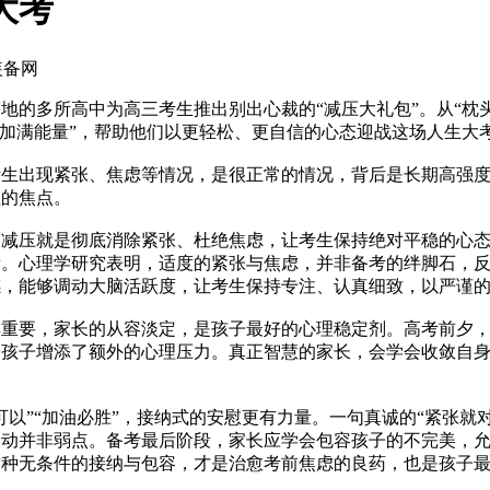
大考
装备网
多所高中为高三考生推出别出心裁的“减压大礼包”。从“枕头大
、加满能量”，帮助他们以更轻松、更自信的心态迎战这场人生大
出现紧张、焦虑等情况，是很正常的情况，背后是长期高强度
注的焦点。
压就是彻底消除紧张、杜绝焦虑，让考生保持绝对平稳的心态
衡。心理学研究表明，适度的紧张与焦虑，并非备考的绊脚石，
感，能够调动大脑活跃度，让考生保持专注、认真细致，以严谨
要，家长的从容淡定，是孩子最好的心理稳定剂。高考前夕，
给孩子增添了额外的心理压力。真正智慧的家长，会学会收敛自
”“加油必胜”，接纳式的安慰更有力量。一句真诚的“紧张就
波动并非弱点。备考最后阶段，家长应学会包容孩子的不完美，
种无条件的接纳与包容，才是治愈考前焦虑的良药，也是孩子最