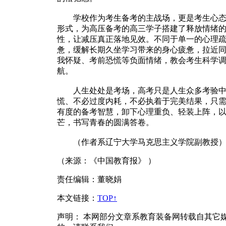
学校作为考生备考的主战场，更是考生心态疏
形式，为高压备考的高三学子搭建了释放情绪
性，让减压真正落地见效。不同于单一的心理
惫，缓解长期久坐学习带来的身心疲惫，拉近
我怀疑、考前恐慌等负面情绪，教会考生科学
航。
人生处处是考场，高考只是人生众多考验中的
慌、不必过度内耗，不必执着于完美结果，只
有度的备考智慧，卸下心理重负、轻装上阵，
芒，书写青春的圆满答卷。
（作者系辽宁大学马克思主义学院副教授
（来源：《中国教育报》 ）
责任编辑：董晓娟
本文链接
：
TOP↑
声明：
本网部分文章系教育装备网转载自其它