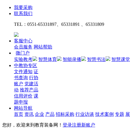
我要采购
联系我们
TEL：
0551-65331897、65331891 、65331809
客服中心
会员服务
网站帮助
微门户
实验教考
智慧体育
智能录播
智慧书法
智慧课堂
中教协专区
文件通知
证
书查询
行协
账户
党建活
动
推荐产品
信用评价
课
题申报
网站导航
首页
资讯
企业
产品
招标采购
行业访谈
技术案例
专题
展
您好，欢迎来到教育装备网！
登录
注册新账户