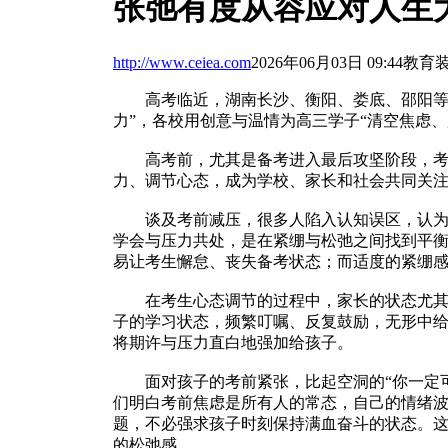
张弛有度从容应对人生
http://www.ceiea.com
2026年06月03日 09:44
教育
高考临近，湖南长沙、衡阳、娄底、邵阳等地的
力”，各校用创意与温情为高三学子“清空焦虑
高考前，尤其是备考进入最后攻坚阶段，考生
力、调节心态，成为学校、家长和社会共同关
谈及考前减压，很多人陷入认知误区，认为减
学会与压力共处，是在紧绷与松弛之间找到平
易让考生懈怠、丧失备考状态；而适度的紧绷
在考生心态调节的过程中，家长的状态尤其重
子的学习状态，频繁叮嘱、反复鼓励，无形中
将期许与压力直白地强加给孩子。
面对孩子的考前紧张，比起空洞的“你一定可以
们明白考前焦虑是所有人的常态，自己的情绪
题，不必强求孩子时刻保持满血奋斗的状态。这
的松弛感。