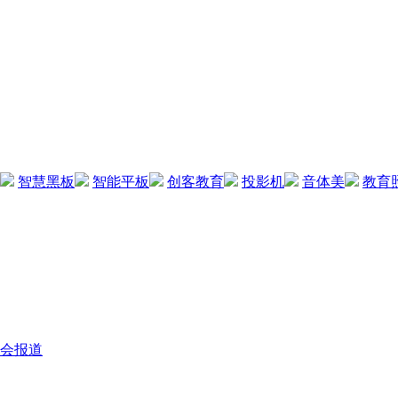
智慧黑板
智能平板
创客教育
投影机
音体美
教育
会报道