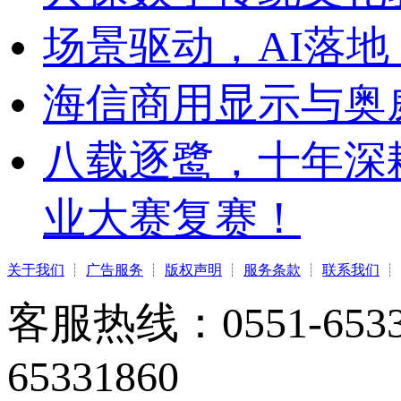
场景驱动，AI落地
海信商用显示与奥
八载逐鹭，十年深
业大赛复赛！
关于我们
┊
广告服务
┊
版权声明
┊
服务条款
┊
联系我们
┊
客服热线：0551-65331
65331860