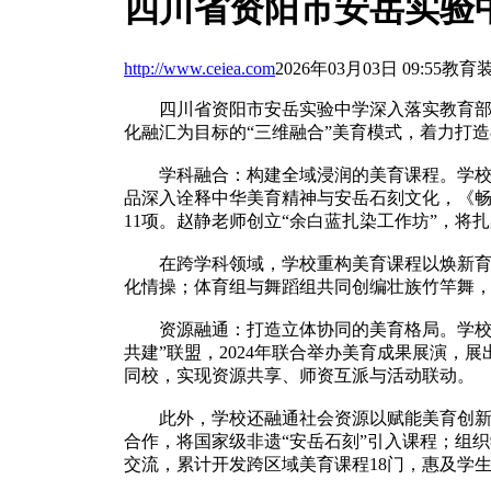
四川省资阳市安岳实验
http://www.ceiea.com
2026年03月03日 09:55
教育
四川省资阳市安岳实验中学深入落实教育部美
化融汇为目标的“三维融合”美育模式，着力打
学科融合：构建全域浸润的美育课程。学校着
品深入诠释中华美育精神与安岳石刻文化，《畅
11项。赵静老师创立“余白蓝扎染工作坊”，
在跨学科领域，学校重构美育课程以焕新育人格
化情操；体育组与舞蹈组共同创编壮族竹竿舞
资源融通：打造立体协同的美育格局。学校通
共建”联盟，2024年联合举办美育成果展演，
同校，实现资源共享、师资互派与活动联动。
此外，学校还融通社会资源以赋能美育创新，积
合作，将国家级非遗“安岳石刻”引入课程；组
交流，累计开发跨区域美育课程18门，惠及学生7