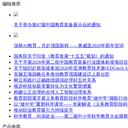
编辑推荐
关于举办第87届中国教育装备展示会的通知
深耕AI教育，共赴强国新程——奥威亚2026年新年贺词
国务院关于印发《教育发展“十五五”规划》的通知
关于开展2026年第二批中国教育装备行业团体标准项目
关于组织赴新加坡参加2026年亚洲教育技术展(EDUtech Asi
实施五项战略任务推动教育强国建设迈上新台阶
树立和践行正确政绩观须处理好五对关系
推进科技创新变量转化为文化繁荣增量
构建公正合理的全球人工智能治理体系
教育部部署开展义务教育阶段科学教育“做中学”领航行动
以“做中学”重塑科学课堂——专家解读《义务教育阶段科
推动职业教育吸引力持续提升
科学教育，向深处去——第二届中小学科学教育大会观察
产品推荐