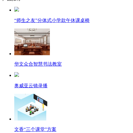
“师生之友”分体式小学款午休课桌椅
华文众合智慧书法教室
奥威亚云镜录播
文香“三个课堂”方案