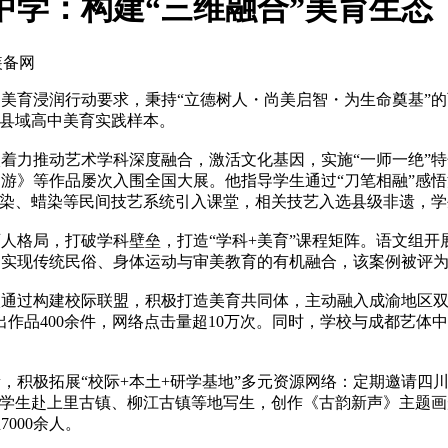
中学：构建“三维融合”美育生态
装备网
育浸润行动要求，秉持“立德树人・尚美启智・为生命奠基”的
造县域高中美育实践样本。
力推动艺术学科深度融合，激活文化基因，实施“一师一绝”特
游》等作品屡次入围全国大展。他指导学生通过“刀笔相融”感悟
将扎染、蜡染等民间技艺系统引入课堂，相关技艺入选县级非遗，
局，打破学科壁垒，打造“学科+美育”课程矩阵。语文组开展“
，实现传统民俗、身体运动与审美教育的有机融合，该案例被评
过构建校际联盟，积极打造美育共同体，主动融入成渝地区双城
展出作品400余件，网络点击量超10万次。同时，学校与成都艺
极拓展“校际+本土+研学基地”多元资源网络：定期邀请四川
织学生赴上里古镇、柳江古镇等地写生，创作《古韵新声》主题画
000余人。