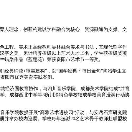
育人理念，创新构建以学科融合为核心、资源融通为支撑、文
色工程。美术正高级教师吴林融合美术与书法，其现代刻字作
汉字之美，累计培养省级以上艺术人才15名，学生获省级奖项
学生蜡染作品《蓝莲花》荣获资阳市艺术节一等奖。
经典诵读+审美建构”，以“国学经典・每日金句”陶冶学生文
为资阳市优秀美育实践案例。
经济圈教育协作，与四川音乐学院、成都美术学院结成“共育
体中学、成都西北中学等8所川渝特色学校结成学校美育浸润行动协
音乐学院教授开展“高雅艺术进校园”活动；与安岳石窟研究院
册并举办校内巡展。学校每年选派20名艺术骨干教师赴联盟校