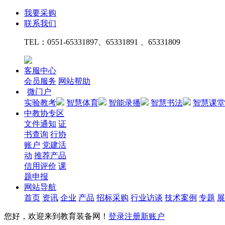
我要采购
联系我们
TEL：
0551-65331897、65331891 、65331809
客服中心
会员服务
网站帮助
微门户
实验教考
智慧体育
智能录播
智慧书法
智慧课堂
中教协专区
文件通知
证
书查询
行协
账户
党建活
动
推荐产品
信用评价
课
题申报
网站导航
首页
资讯
企业
产品
招标采购
行业访谈
技术案例
专题
展
您好，欢迎来到教育装备网！
登录
注册新账户