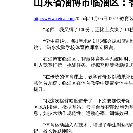
山东省淄博市临淄区：智
http://www.ceiea.com
2025年11月05日 09:19
教育
“老师，我又得了100分，还比上次快了0.1
“学生每1秒、每1厘米的进步都会被AI智能设
跳’。”溡水实验学校体育教师李立枫说。
在淄博市临淄区，智慧体育教学系统即时、精
引入竞赛打榜、挑战任务、虚拟奖励等激励模式，
“在传统的体育课上，教学评价多以结果评价
慧体育系统，临淄区在体育教学中覆盖全体学生
提升。
“我这次摆臂幅度进步了，下次要加快步频！”
区以AI摄像、微型基站、云平台等智能设施为
息，如技术动作规范性、运动心率、训练效果
“体育运动融入AI技术，增强了学生对运动
记、校长许跃刚说。