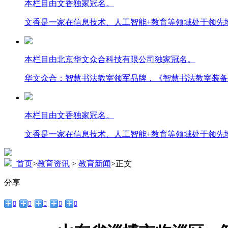
本栏目由文香独家冠名。
文香是一家在信息技术、人工智能+教育等领域处于领先
本栏目由北京华文众合科技有限公司独家冠名。
华文众合：智慧书法教室领军品牌，《智慧书法教室装备
本栏目由文香独家冠名。
文香是一家在信息技术、人工智能+教育等领域处于领先
首页
>
教育资讯
>
教育新闻
>
正文
分享




