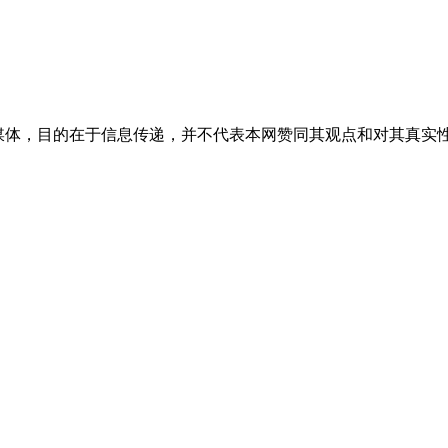
媒体，目的在于信息传递，并不代表本网赞同其观点和对其真实