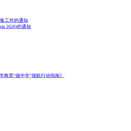
征集工作的通知
a 2026)的通知
学教育“做中学”领航行动指南》