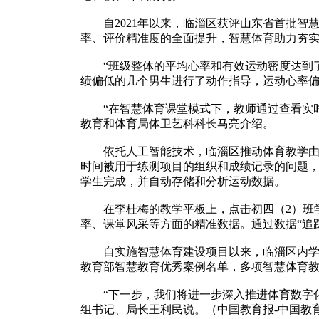
自2021年以来，临淄区获评山东省首批智慧
率、评价精准度的全面提升，智慧体育助力夯
“班级整体的平均心率和有效运动密度达到了
绩偏低的几个男生进行了动作指导，运动心率偏
“在智慧体育课堂模式下，教师通过查看实时反
教育和体育局体卫艺科科长马亮介绍。
依托人工智能技术，临淄区推动体育教学由传
时间被用于练测项目的组织和成绩记录的问题
学生完成，并自动存储和分析运动数据。
在李桂梅的教学平板上，点击初四（2）班学生
率、课堂风采等方面的精准数据。通过数据“追
自实施智慧体育建设项目以来，临淄区内学生
教育部智慧教育优秀案例名单，多项智慧体育
“下一步，我们将进一步深入推进体育数字化
组书记、局长王利民说。（中国教育报-中国教