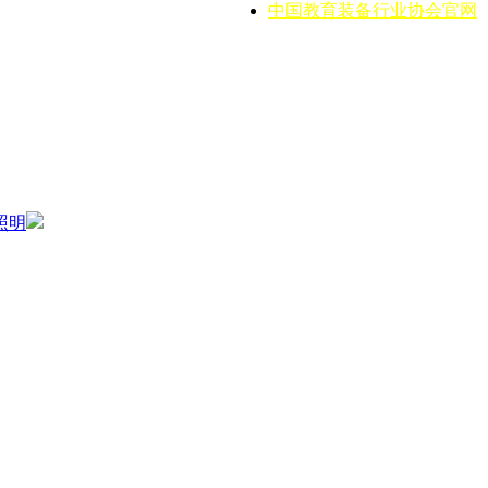
中国教育装备行业协会官网
照明