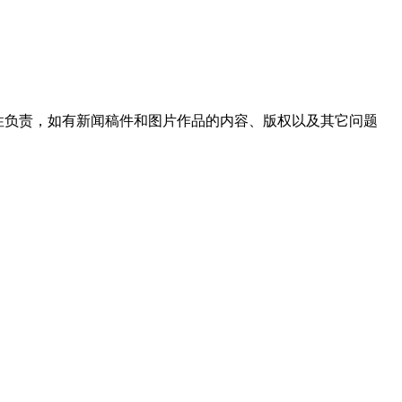
性负责，如有新闻稿件和图片作品的内容、版权以及其它问题