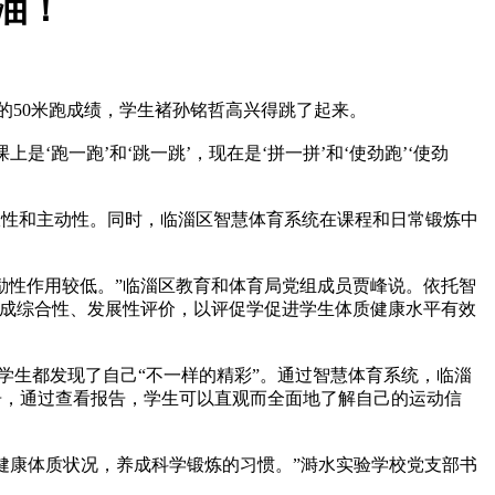
油！
报的50米跑成绩，学生褚孙铭哲高兴得跳了起来。
跑一跑’和‘跳一跳’，现在是‘拼一拼’和‘使劲跑’‘使劲
性和主动性。同时，临淄区智慧体育系统在课程和日常锻炼中
性作用较低。”临淄区教育和体育局党组成员贾峰说。依托智
形成综合性、发展性评价，以评促学促进学生体质健康水平有效
学生都发现了自己“不一样的精彩”。通过智慧体育系统，临淄
告，通过查看报告，学生可以直观而全面地了解自己的运动信
健康体质状况，养成科学锻炼的习惯。”溡水实验学校党支部书