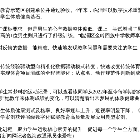
教育示范区创建单位并通过验收。4年来，临淄区以数字技术重
实学生体质健康基石。
课标要求，但是男生的心率数据整体偏低。课上，尝试增强了男
高的1位男生则只进行了舒缓训练。”临淄区金岭回族中学教师
馈的数据，能精准、快速地发现教学问题和需要关注的学生，改
统经验驱动型向精准化数据驱动模式转变，快速改变传统体育教
，实现体育项目测练的全程智能化：从点名、动作规范性判断到
常梦琳的运动记录，可以查看该同学从2022年至今每学期的
踪”她数年来体测成绩的变化，可以清楚看出常梦琳的体质健康
体质健康测试及格率、良好率逐年上升，近视率明显下降，《
教学案例获评省级数字化赋能教育高质量发展应用典型案例。
进程，聚力学生运动核心素养的提升，促进每一个学生全方面、
育新闻网记者魏海政通讯员张爱梅）