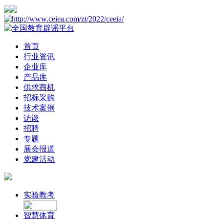
首页
行业资讯
企业库
产品库
供求商机
招标采购
技术案例
访谈
招聘
专题
展会报道
党建活动
实验教考
智慧体育