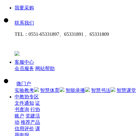
我要采购
联系我们
TEL：
0551-65331897、65331891 、65331809
客服中心
会员服务
网站帮助
微门户
实验教考
智慧体育
智能录播
智慧书法
智慧课堂
中教协专区
文件通知
证
书查询
行协
账户
党建活
动
推荐产品
信用评价
课
题申报