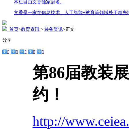
本栏目由文香独家冠名。
文香是一家在信息技术、人工智能+教育等领域处于领先
首页
>
教育资讯
>
装备资讯
>
正文
分享





第86届教装
约！
http://www.ceiea