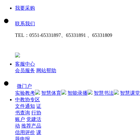
我要采购
联系我们
TEL：
0551-65331897、65331891 、65331809
客服中心
会员服务
网站帮助
微门户
实验教考
智慧体育
智能录播
智慧书法
智慧课堂
中教协专区
文件通知
证
书查询
行协
账户
党建活
动
推荐产品
信用评价
课
题申报