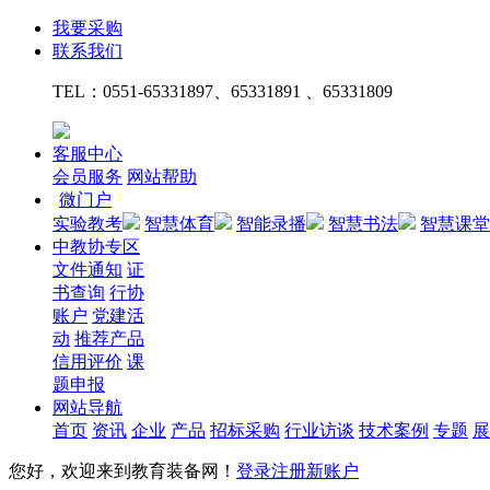
我要采购
联系我们
TEL：
0551-65331897、65331891 、65331809
客服中心
会员服务
网站帮助
微门户
实验教考
智慧体育
智能录播
智慧书法
智慧课堂
中教协专区
文件通知
证
书查询
行协
账户
党建活
动
推荐产品
信用评价
课
题申报
网站导航
首页
资讯
企业
产品
招标采购
行业访谈
技术案例
专题
展
您好，欢迎来到教育装备网！
登录
注册新账户