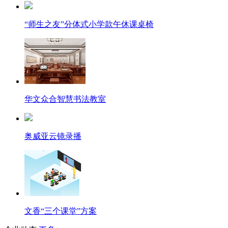
“师生之友”分体式小学款午休课桌椅
华文众合智慧书法教室
奥威亚云镜录播
文香“三个课堂”方案