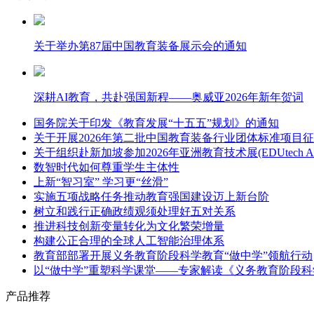
关于举办第87届中国教育装备展示会的通知
深耕AI教育，共赴强国新程——奥威亚2026年新年贺词
国务院关于印发《教育发展“十五五”规划》的通知
关于开展2026年第二批中国教育装备行业团体标准项目
关于组织赴新加坡参加2026年亚洲教育技术展(EDUtech Asi
数智时代如何尊重学生主体性
上新“智习室” 学习更“丝滑”
实施五项战略任务推动教育强国建设迈上新台阶
树立和践行正确政绩观须处理好五对关系
推进科技创新变量转化为文化繁荣增量
构建公正合理的全球人工智能治理体系
教育部部署开展义务教育阶段科学教育“做中学”领航行动
以“做中学”重塑科学课堂——专家解读《义务教育阶段科
产品推荐