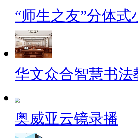
“师生之友”分体
华文众合智慧书法
奥威亚云镜录播