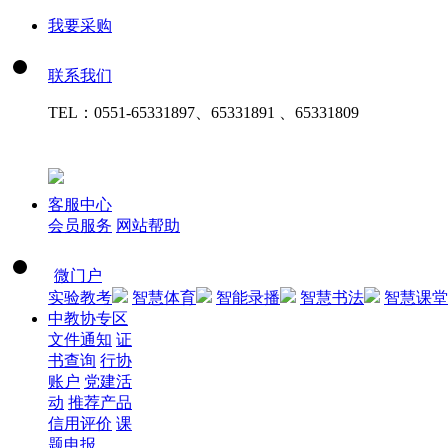
我要采购
联系我们
TEL：
0551-65331897、65331891 、65331809
客服中心
会员服务
网站帮助
微门户
实验教考
智慧体育
智能录播
智慧书法
智慧课堂
中教协专区
文件通知
证
书查询
行协
账户
党建活
动
推荐产品
信用评价
课
题申报