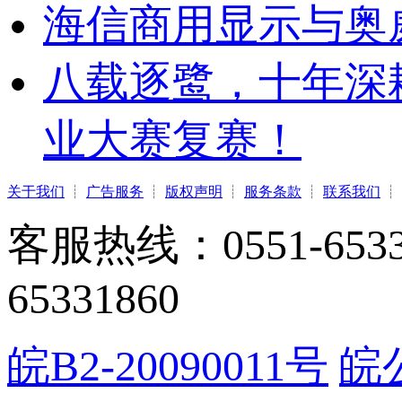
海信商用显示与奥
八载逐鹭，十年深
业大赛复赛！
关于我们
┊
广告服务
┊
版权声明
┊
服务条款
┊
联系我们
┊
客服热线：0551-65331
65331860
皖B2-20090011号
皖公