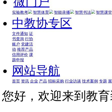
微门户
实验教考
智慧体育
智能录播
智慧书法
智慧课堂
中教协专区
文件通知
证
书查询
行协
账户
党建活
动
推荐产品
信用评价
课
题申报
网站导航
首页
资讯
企业
产品
招标采购
行业访谈
技术案例
专题
展
您好，欢迎来到教育