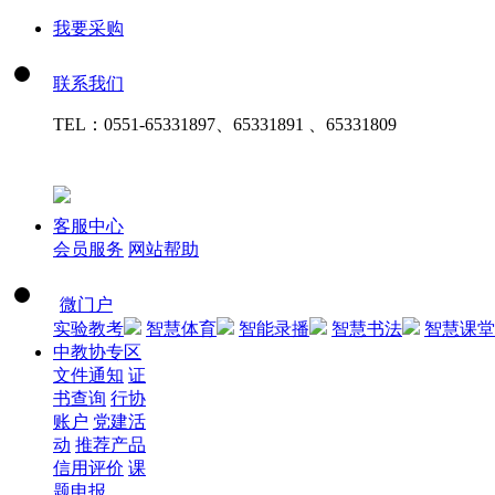
我要采购
联系我们
TEL：
0551-65331897、65331891 、65331809
客服中心
会员服务
网站帮助
微门户
实验教考
智慧体育
智能录播
智慧书法
智慧课堂
中教协专区
文件通知
证
书查询
行协
账户
党建活
动
推荐产品
信用评价
课
题申报