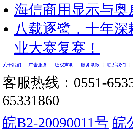
海信商用显示与奥
八载逐鹭，十年深
业大赛复赛！
关于我们
┊
广告服务
┊
版权声明
┊
服务条款
┊
联系我们
┊
客服热线：0551-65331
65331860
皖B2-20090011号
皖公