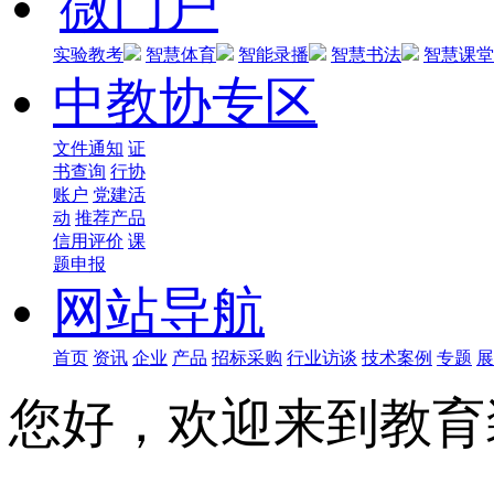
微门户
实验教考
智慧体育
智能录播
智慧书法
智慧课堂
中教协专区
文件通知
证
书查询
行协
账户
党建活
动
推荐产品
信用评价
课
题申报
网站导航
首页
资讯
企业
产品
招标采购
行业访谈
技术案例
专题
展
您好，欢迎来到教育