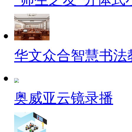
华文众合智慧书法
奥威亚云镜录播