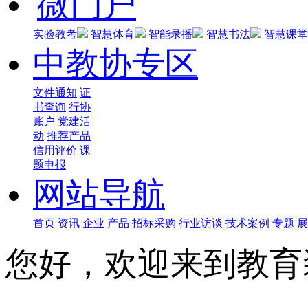
微门户
实验教考
智慧体育
智能录播
智慧书法
智慧课堂
中教协专区
文件通知
证
书查询
行协
账户
党建活
动
推荐产品
信用评价
课
题申报
网站导航
首页
资讯
企业
产品
招标采购
行业访谈
技术案例
专题
展
您好，欢迎来到教育