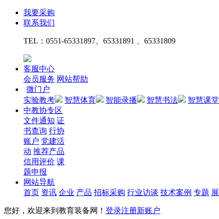
我要采购
联系我们
TEL：
0551-65331897、65331891 、65331809
客服中心
会员服务
网站帮助
微门户
实验教考
智慧体育
智能录播
智慧书法
智慧课堂
中教协专区
文件通知
证
书查询
行协
账户
党建活
动
推荐产品
信用评价
课
题申报
网站导航
首页
资讯
企业
产品
招标采购
行业访谈
技术案例
专题
展
您好，欢迎来到教育装备网！
登录
注册新账户