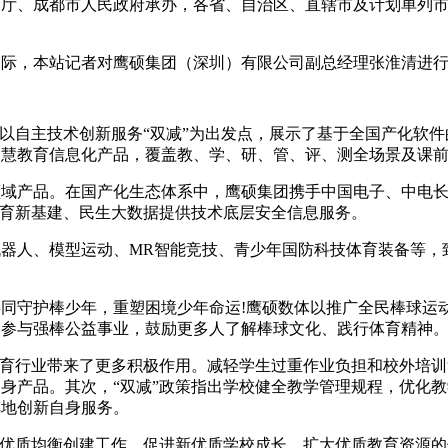
成都市人民政府承办，各省、自治区、直辖市及计划单列市教育
，本站记者对鹰硕集团（深圳）有限公司副总经理张淮清进行
自主技术创新服务“双减”为出发点，展示了基于全国产化软件
智慧教育信息化产品，覆盖教、学、研、管、评、测全场景及课
品。在国产化生态体系中，鹰硕集团携手中国电子、中电长城网
教育新基建、民生大数据提供技术底层安全信息服务。
人、模型运动、MR智能竞技、青少年国防科技体育装备等，
。
守护棒少年，重塑困境少年命运!鹰硕数体以推广全民棒球运动
和参与强棒公益事业，鼓励更多人了解棒球文化、践行体育精神
行业带来了更多积极作用。减轻学生过重作业负担和校外培训负
身产品。其次，“双减”政策指出学校健全教学管理规程，优化
阵地创新自身服务。
优质均衡创建工作，促进新优质学校成长，扩大优质教育资源的