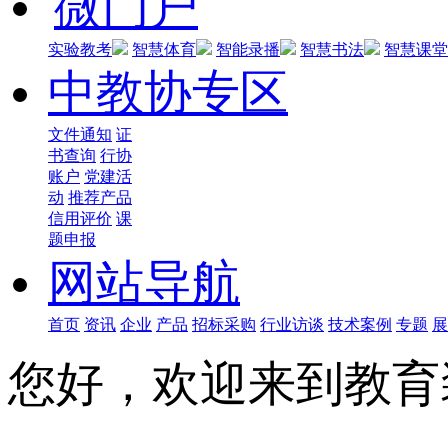
微门户
实验教考
智慧体育
智能录播
智慧书法
智慧课堂
中教协专区
文件通知
证
书查询
行协
账户
党建活
动
推荐产品
信用评价
课
题申报
网站导航
首页
资讯
企业
产品
招标采购
行业访谈
技术案例
专题
展
您好，欢迎来到教育