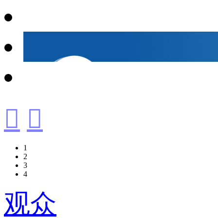


1
2
3
4
观众