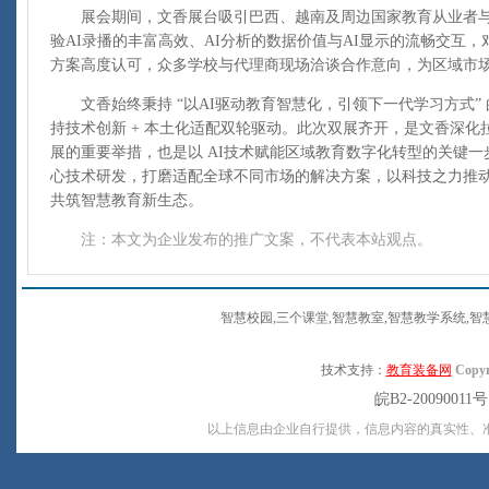
展会期间，文香展台吸引巴西、越南及周边国家教育从业者与
验AI录播的丰富高效、AI分析的数据价值与AI显示的流畅交互，对
方案高度认可，众多学校与代理商现场洽谈合作意向，为区域市
文香始终秉持 “以AI驱动教育智慧化，引领下一代学习方式”
持技术创新 + 本土化适配双轮驱动。此次双展齐开，是文香深
展的重要举措，也是以 AI技术赋能区域教育数字化转型的关键一
心技术研发，打磨适配全球不同市场的解决方案，以科技之力推
共筑智慧教育新生态。
注：本文为企业发布的推广文案，不代表本站观点。
智慧校园,三个课堂,智慧教室,智慧教学系统,智
技术支持：
教育装备网
Copyr
皖B2-20090011
以上信息由企业自行提供，信息内容的真实性、