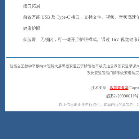
接口拓展
前置万能 USB 及 Type-C 接口，支持文件、视频、音频高速传
健康护眼
低蓝屏、无频闪，可一键开启护眼模式。通过 TüV 视觉健康
智能交互教学平板纳米智慧大屏黑板安道云班牌管控平板安道云课堂安道录课
系统安道智能门禁系统安道防疫
技术支持：
教育装备网
Copyr
皖B2-20090011
以上信息由企业自行提供，信息内容的真实性、