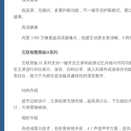
低蓝屏、无频闪、多重护眼功能，可一键开启护眼模式。通过 T
健康。
高清摄像
内置 1300 万像素超高清摄像头，拍摄互动更全更清晰。8 
互联智慧黑板H系列
互联黑板 H 系列支持一键开启主屏和副屏记忆存储与书写功
至主屏进行对比展示、保存、扫码分享、插入到课件或者保存功
美结合，致力于为师生提供极具趣味性的课堂教学。
结构升级
超窄边框设计，主屏副屏无缝衔接，超高屏占比，下出抽拉式 O
计，方便置物收纳。
视听升级
高色域显示技术，色彩更鲜艳丰富，4.1 声道声学方案，提供高