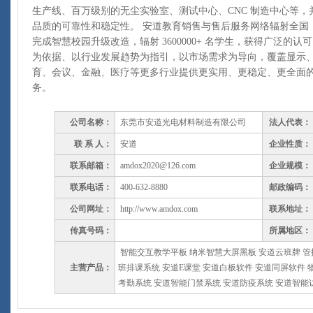
生产线、百万级别的无尘实验室、测试中心、CNC 制造中心等
品质的可靠性和稳定性。 安道教育销售与售后服务网络辐射全国，已为 
完成智慧校园升级改造，辐射 3600000+ 名学生，获得广泛的
为依据、以行业发展趋势为指引，以市场需求为导向，覆盖显示、
育、会议、金融、医疗等更多行业提供更实用、更稳定、更全面
务。
公司名称：
东莞市安道光电材料制造有限公司
法人代表：
联 系 人：
安道
企业性质：
联系邮箱：
amdox2020@126.com
企业规模：
联系电话：
400-632-8880
邮政编码：
公司网址：
http://www.amdox.com
联系地址：
传真号码：
所属地区：
智能交互教学平板 纳米智慧大屏黑板 安道云班牌 管
主营产品：
班排课系统 安道E课堂 安道白板软件 安道同屏软件 
考勤系统 安道智能门禁系统 安道防疫系统 安道智能