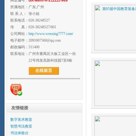
网证编号：
GX-Mem-A-211111-969
所属地区：
广东,广州
联 系 人：
张小姐
联系电话：
020-38248527
传 真：
020-38248527/601
公司网站：
http://www.wenxing7777.com/
电子邮件：
2091007560@qq.com
邮政编码：
511400
联系地址：
广州市番禺区大板工业区一街
22号伟发高新科技园7至8栋
在线留言
友情链接
数字美术教室
智慧书法教室
书法体验台